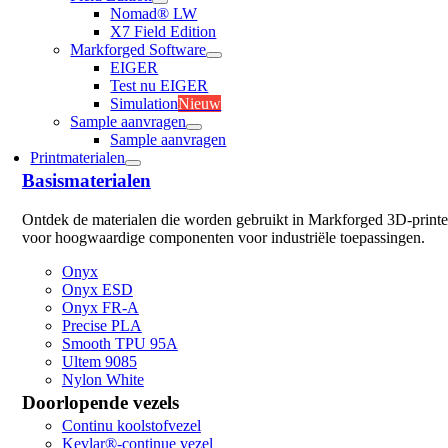
Nomad® LW
X7 Field Edition
Markforged Software
EIGER
Test nu EIGER
Simulation
Nieuw
Sample aanvragen
Sample aanvragen
Printmaterialen
Basismaterialen
Ontdek de materialen die worden gebruikt in Markforged 3D-printe
voor hoogwaardige componenten voor industriële toepassingen.
Onyx
Onyx ESD
Onyx FR-A
Precise PLA
Smooth TPU 95A
Ultem 9085
Nylon White
Doorlopende vezels
Continu koolstofvezel
Kevlar®-continue vezel