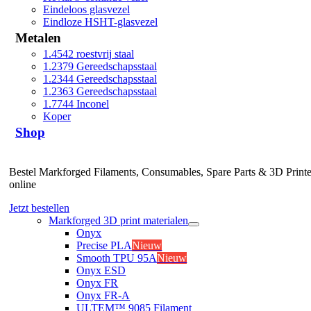
Eindeloos glasvezel
Eindloze HSHT-glasvezel
Metalen
1.4542 roestvrij staal
1.2379 Gereedschapsstaal
1.2344 Gereedschapsstaal
1.2363 Gereedschapsstaal
1.7744 Inconel
Koper
Shop
Bestel Markforged Filaments, Consumables, Spare Parts & 3D Printe
online
Jetzt bestellen
Markforged 3D print materialen
Onyx
Precise PLA
Nieuw
Smooth TPU 95A
Nieuw
Onyx ESD
Onyx FR
Onyx FR-A
ULTEM™ 9085 Filament