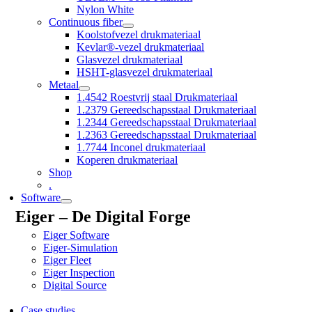
Nylon White
Continuous fiber
Koolstofvezel drukmateriaal
Kevlar®-vezel drukmateriaal
Glasvezel drukmateriaal
HSHT-glasvezel drukmateriaal
Metaal
1.4542 Roestvrij staal Drukmateriaal
1.2379 Gereedschapsstaal Drukmateriaal
1.2344 Gereedschapsstaal Drukmateriaal
1.2363 Gereedschapsstaal Drukmateriaal
1.7744 Inconel drukmateriaal
Koperen drukmateriaal
Shop
.
Software
Eiger – De Digital Forge
Eiger Software
Eiger-Simulation
Eiger Fleet
Eiger Inspection
Digital Source
Case studies