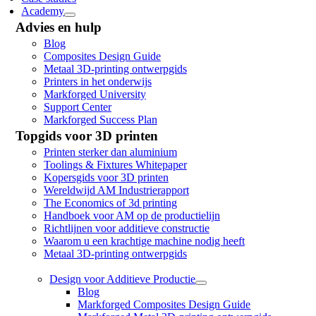
Academy
Advies en hulp
Blog
Composites Design Guide
Metaal 3D-printing ontwerpgids
Printers in het onderwijs
Markforged University
Support Center
Markforged Success Plan
Topgids voor 3D printen
Printen sterker dan aluminium
Toolings & Fixtures Whitepaper
Kopersgids voor 3D printen
Wereldwijd AM Industrierapport
The Economics of 3d printing
Handboek voor AM op de productielijn
Richtlijnen voor additieve constructie
Waarom u een krachtige machine nodig heeft
Metaal 3D-printing ontwerpgids
Design voor Additieve Productie
Blog
Markforged Composites Design Guide