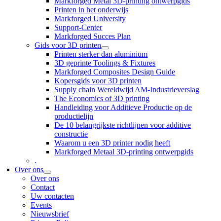
Markforged Metal 3D-printing ontwerpgids
Printen in het onderwijs
Markforged University
Support-Center
Markforged Succes Plan
Gids voor 3D printen
Printen sterker dan aluminium
3D geprinte Toolings & Fixtures
Markforged Composites Design Guide
Kopersgids voor 3D printen
Supply chain Wereldwijd AM-Industrieverslag
The Economics of 3D printing
Handleiding voor Additieve Productie op de
productielijn
De 10 belangrijkste richtlijnen voor additive
constructie
Waarom u een 3D printer nodig heeft
Markforged Metaal 3D-printing ontwerpgids
.
Over ons
Over ons
Contact
Uw contacten
Events
Nieuwsbrief