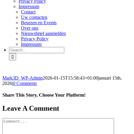
Privacy Policy
Impressum
Contact
Uw contacten
Beurzen en Events
Over ons
Nieuwsbrief aanmelden
Privacy Policy
Impressum
Search
for:
Mark3D_WP-Admin
2026-01-15T15:58:43+01:00
januari 15th,
2026
|
0 Comments
Share This Story, Choose Your Platform!
Facebook
X
Reddit
LinkedIn
Tumblr
Pinterest
Vk
Email
Leave A Comment
Comment