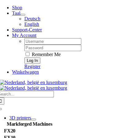
Skip
Shop
to
Taal
content
Deutsch
English
Support-Center
My Account
Username:
Password:
Remember Me
Register
Winkelwagen
earch
or:
Toggle
Navigation
3D printers
Markforged Machines
FX20
FX10