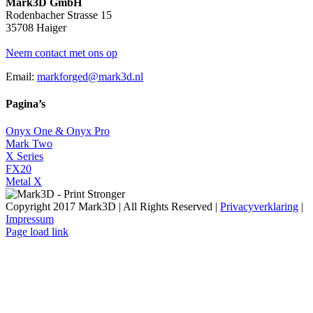
Mark3D GmbH
Rodenbacher Strasse 15
35708 Haiger
Neem contact met ons op
Email:
markforged@mark3d.nl
Pagina’s
Onyx One & Onyx Pro
Mark Two
X Series
FX20
Metal X
Copyright 2017 Mark3D | All Rights Reserved |
Privacyverklaring
|
Impressum
Facebook
YouTube
Instagram
LinkedIn
X
Email
Page load link
Go
to
Top