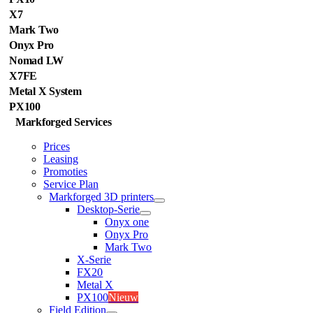
X7
Mark Two
Onyx Pro
Nomad LW
X7FE
Metal X System
PX100
Markforged Services
Prices
Leasing
Promoties
Service Plan
Markforged 3D printers
Desktop-Serie
Onyx one
Onyx Pro
Mark Two
X-Serie
FX20
Metal X
PX100
Nieuw
Field Edition