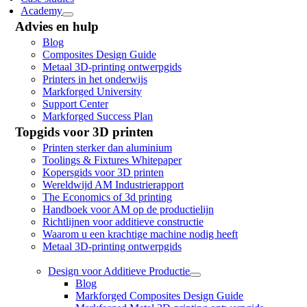
Academy
Advies en hulp
Blog
Composites Design Guide
Metaal 3D-printing ontwerpgids
Printers in het onderwijs
Markforged University
Support Center
Markforged Success Plan
Topgids voor 3D printen
Printen sterker dan aluminium
Toolings & Fixtures Whitepaper
Kopersgids voor 3D printen
Wereldwijd AM Industrierapport
The Economics of 3d printing
Handboek voor AM op de productielijn
Richtlijnen voor additieve constructie
Waarom u een krachtige machine nodig heeft
Metaal 3D-printing ontwerpgids
Design voor Additieve Productie
Blog
Markforged Composites Design Guide