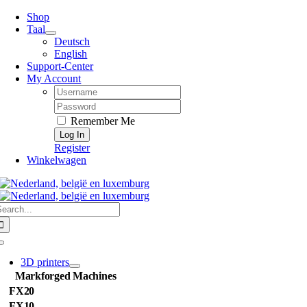
Skip
Shop
to
Taal
content
Deutsch
English
Support-Center
My Account
Username:
Password:
Remember Me
Register
Winkelwagen
earch
or:
Toggle
Navigation
3D printers
Markforged Machines
FX20
FX10