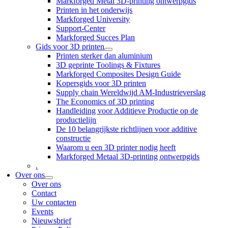
Markforged Metal 3D-printing ontwerpgids
Printen in het onderwijs
Markforged University
Support-Center
Markforged Succes Plan
Gids voor 3D printen
Printen sterker dan aluminium
3D geprinte Toolings & Fixtures
Markforged Composites Design Guide
Kopersgids voor 3D printen
Supply chain Wereldwijd AM-Industrieverslag
The Economics of 3D printing
Handleiding voor Additieve Productie op de
productielijn
De 10 belangrijkste richtlijnen voor additive
constructie
Waarom u een 3D printer nodig heeft
Markforged Metaal 3D-printing ontwerpgids
.
Over ons
Over ons
Contact
Uw contacten
Events
Nieuwsbrief