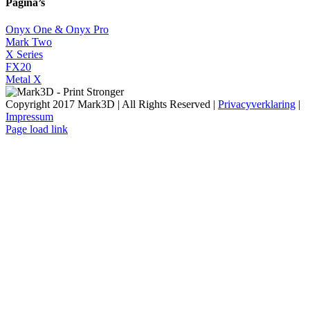
Pagina’s
Onyx One & Onyx Pro
Mark Two
X Series
FX20
Metal X
Copyright 2017 Mark3D | All Rights Reserved |
Privacyverklaring
|
Impressum
Facebook
YouTube
Instagram
LinkedIn
X
Email
Page load link
Go
to
Top