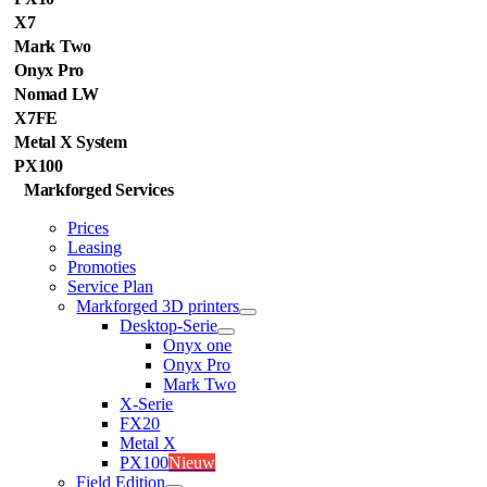
X7
Mark Two
Onyx Pro
Nomad LW
X7FE
Metal X System
PX100
Markforged Services
Prices
Leasing
Promoties
Service Plan
Markforged 3D printers
Desktop-Serie
Onyx one
Onyx Pro
Mark Two
X-Serie
FX20
Metal X
PX100
Nieuw
Field Edition