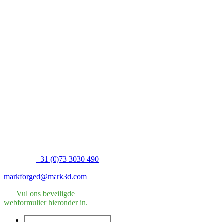
u vragen of wilt u
een offerte
aanvragen?
Neem dan contact
met ons op via het
formulier
hiernaast:
Mark3D Benelux B.V.
Brabantlaan 3D
5216 TV ‘s-Hertogenbosch
Telefoon:
+31 (0)73 3030 490
E-Mail:
markforged@mark3d.com
Vul ons beveiligde
webformulier hieronder in.