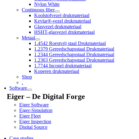
Nylon White
Continuous fiber
Koolstofvezel drukmateriaal
Kevlar®-vezel drukmateriaal
Glasvezel drukmateriaal
HSHT-glasvezel drukmateriaal
Metaal
1.4542 Roestvrij staal Drukmateriaal
1.2379 Gereedschapsstaal Drukmateriaal
1.2344 Gereedschapsstaal Drukmateriaal
1.2363 Gereedschapsstaal Drukmateriaal
1.7744 Inconel drukmateriaal
Koperen drukmateriaal
Shop
.
Software
Eiger – De Digital Forge
Eiger Software
Eiger-Simulation
Eiger Fleet
Eiger Inspection
Digital Source
Case studies