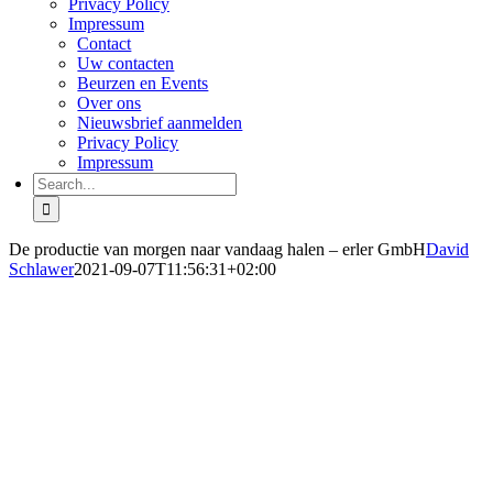
Privacy Policy
Impressum
Contact
Uw contacten
Beurzen en Events
Over ons
Nieuwsbrief aanmelden
Privacy Policy
Impressum
Search
for:
De productie van morgen naar vandaag halen – erler GmbH
David
Schlawer
2021-09-07T11:56:31+02:00
De productie
van morgen