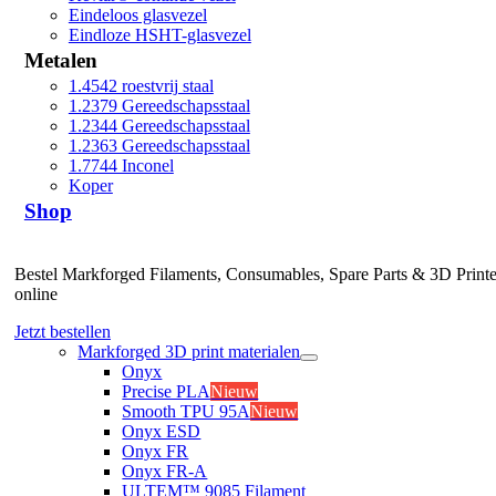
Eindeloos glasvezel
Eindloze HSHT-glasvezel
Metalen
1.4542 roestvrij staal
1.2379 Gereedschapsstaal
1.2344 Gereedschapsstaal
1.2363 Gereedschapsstaal
1.7744 Inconel
Koper
Shop
Bestel Markforged Filaments, Consumables, Spare Parts & 3D Printe
online
Jetzt bestellen
Markforged 3D print materialen
Onyx
Precise PLA
Nieuw
Smooth TPU 95A
Nieuw
Onyx ESD
Onyx FR
Onyx FR-A
ULTEM™ 9085 Filament