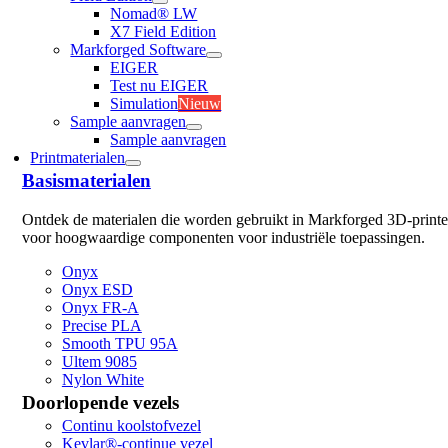
Nomad® LW
X7 Field Edition
Markforged Software
EIGER
Test nu EIGER
Simulation
Nieuw
Sample aanvragen
Sample aanvragen
Printmaterialen
Basismaterialen
Ontdek de materialen die worden gebruikt in Markforged 3D-printe
voor hoogwaardige componenten voor industriële toepassingen.
Onyx
Onyx ESD
Onyx FR-A
Precise PLA
Smooth TPU 95A
Ultem 9085
Nylon White
Doorlopende vezels
Continu koolstofvezel
Kevlar®-continue vezel