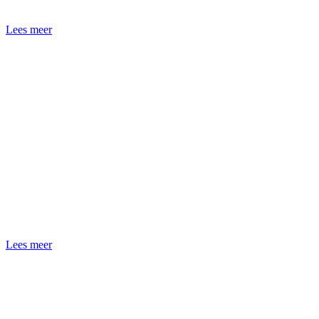
houden?
Lees meer
Praktische
voorbeelden
U kunt enkele
casestudies
vinden en
hoeveel kosten
en tijd u alleen
kunt besparen
door een
hulpmiddel te
vervangen.
Lees meer
AM op
de