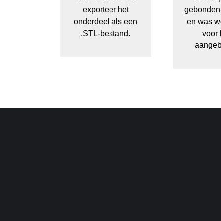
exporteer het
gebonden i
onderdeel als een
en was wo
.STL-bestand.
voor 
aangeb