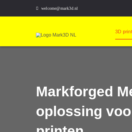
Skip
welcome@mark3d.nl
to
content
3D prin
Markforged Me
oplossing voo
printen