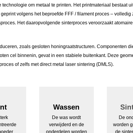
technologie om metaal te printen. Het printmateriaal bestaat u
geprint volgens het beproefde FFF / filament proces – volledig 
proces. Het daaropvolgende sinterproces veroorzaakt atomaire 
uceren, zoals gesloten honingraatstructuren. Componenten die
oten cel binnenin, gevat in een stabiele buitenkant. Deze geo
proces of zelfs met direct metal laser sintering (DMLS).
int
Wassen
Sin
terk
De was wordt
De on
treerde
verwijderd en de
worden g
poeder
onderdelen worden
de sinte