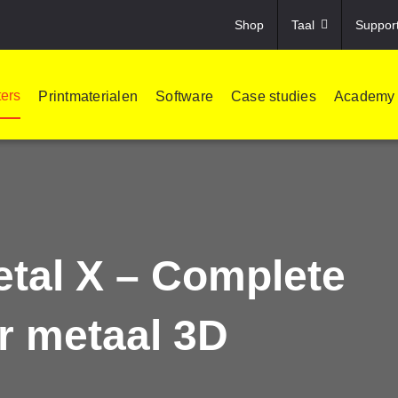
Shop
Taal
Suppor
ters
Printmaterialen
Software
Case studies
Academy
tal X – Complete
r metaal 3D