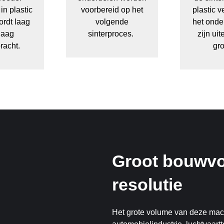
n plastic
voorbereid op het
plastic v
rdt laag
volgende
het onder
laag
sinterproces.
zijn uit
racht.
gro
Groot bouwvo
resolutie
Het grote volume van deze mach