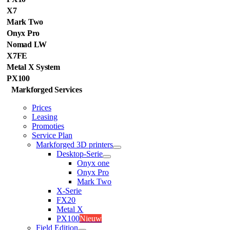
X7
Mark Two
Onyx Pro
Nomad LW
X7FE
Metal X System
PX100
Markforged Services
Prices
Leasing
Promoties
Service Plan
Markforged 3D printers
Desktop-Serie
Onyx one
Onyx Pro
Mark Two
X-Serie
FX20
Metal X
PX100
Nieuw
Field Edition