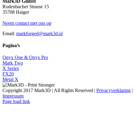
Mark3D GmbH
Rodenbacher Strasse 15
35708 Haiger
Neem contact met ons op
Email:
markforged@mark3d.nl
Pagina’s
Onyx One & Onyx Pro
Mark Two
X Series
FX20
Metal X
Copyright 2017 Mark3D | All Rights Reserved |
Privacyverklaring
|
Impressum
Facebook
YouTube
Instagram
LinkedIn
X
Email
Page load link
Go
to
Top