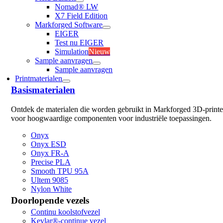
Nomad® LW
X7 Field Edition
Markforged Software
EIGER
Test nu EIGER
Simulation
Nieuw
Sample aanvragen
Sample aanvragen
Printmaterialen
Basismaterialen
Ontdek de materialen die worden gebruikt in Markforged 3D-printe
voor hoogwaardige componenten voor industriële toepassingen.
Onyx
Onyx ESD
Onyx FR-A
Precise PLA
Smooth TPU 95A
Ultem 9085
Nylon White
Doorlopende vezels
Continu koolstofvezel
Kevlar®-continue vezel