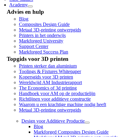
Academy
Advies en hulp
Blog
Composites Design Guide
Metaal 3D-printing ontwerpgids
Printers in het onderwijs
Markforged University
Support Center
Markforged Success Plan
Topgids voor 3D printen
Printen sterker dan aluminium
Toolings & Fixtures Whitepaper
Kopersgids voor 3D printen
Wereldwijd AM Industrierapport
The Economics of 3d printing
Handboek voor AM op de productielijn
Richtlijnen voor additieve constructie
Waarom u een krachtige machine nodig heeft
Metaal 3D-printing ontwerpgids
Design voor Additieve Productie
Blog
Markforged Composites Design Guide