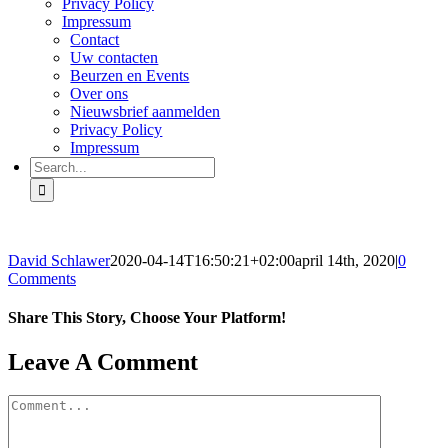
Privacy Policy
Impressum
Contact
Uw contacten
Beurzen en Events
Over ons
Nieuwsbrief aanmelden
Privacy Policy
Impressum
Search
for:
David Schlawer
2020-04-14T16:50:21+02:00
april 14th, 2020
|
0
Comments
Share This Story, Choose Your Platform!
Facebook
X
Reddit
LinkedIn
Tumblr
Pinterest
Vk
Email
Leave A Comment
Comment