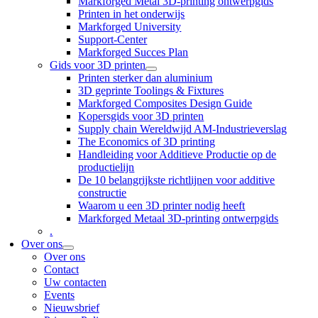
Markforged Metal 3D-printing ontwerpgids
Printen in het onderwijs
Markforged University
Support-Center
Markforged Succes Plan
Gids voor 3D printen
Printen sterker dan aluminium
3D geprinte Toolings & Fixtures
Markforged Composites Design Guide
Kopersgids voor 3D printen
Supply chain Wereldwijd AM-Industrieverslag
The Economics of 3D printing
Handleiding voor Additieve Productie op de
productielijn
De 10 belangrijkste richtlijnen voor additive
constructie
Waarom u een 3D printer nodig heeft
Markforged Metaal 3D-printing ontwerpgids
.
Over ons
Over ons
Contact
Uw contacten
Events
Nieuwsbrief