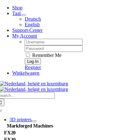
Skip
Shop
to
Taal
content
Deutsch
English
Support-Center
My Account
Username:
Password:
Remember Me
Register
Winkelwagen
earch
or:
Toggle
Navigation
3D printers
Markforged Machines
FX20
FX10