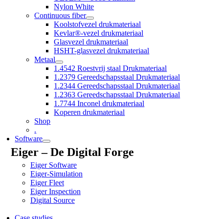
Nylon White
Continuous fiber
Koolstofvezel drukmateriaal
Kevlar®-vezel drukmateriaal
Glasvezel drukmateriaal
HSHT-glasvezel drukmateriaal
Metaal
1.4542 Roestvrij staal Drukmateriaal
1.2379 Gereedschapsstaal Drukmateriaal
1.2344 Gereedschapsstaal Drukmateriaal
1.2363 Gereedschapsstaal Drukmateriaal
1.7744 Inconel drukmateriaal
Koperen drukmateriaal
Shop
.
Software
Eiger – De Digital Forge
Eiger Software
Eiger-Simulation
Eiger Fleet
Eiger Inspection
Digital Source
Case studies