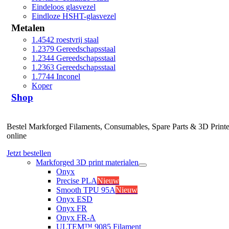
Eindeloos glasvezel
Eindloze HSHT-glasvezel
Metalen
1.4542 roestvrij staal
1.2379 Gereedschapsstaal
1.2344 Gereedschapsstaal
1.2363 Gereedschapsstaal
1.7744 Inconel
Koper
Shop
Bestel Markforged Filaments, Consumables, Spare Parts & 3D Printe
online
Jetzt bestellen
Markforged 3D print materialen
Onyx
Precise PLA
Nieuw
Smooth TPU 95A
Nieuw
Onyx ESD
Onyx FR
Onyx FR-A
ULTEM™ 9085 Filament