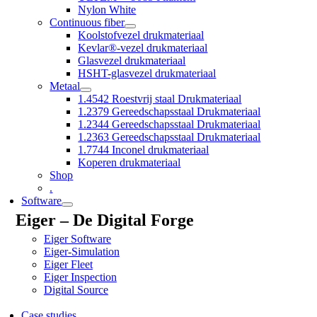
Nylon White
Continuous fiber
Koolstofvezel drukmateriaal
Kevlar®-vezel drukmateriaal
Glasvezel drukmateriaal
HSHT-glasvezel drukmateriaal
Metaal
1.4542 Roestvrij staal Drukmateriaal
1.2379 Gereedschapsstaal Drukmateriaal
1.2344 Gereedschapsstaal Drukmateriaal
1.2363 Gereedschapsstaal Drukmateriaal
1.7744 Inconel drukmateriaal
Koperen drukmateriaal
Shop
.
Software
Eiger – De Digital Forge
Eiger Software
Eiger-Simulation
Eiger Fleet
Eiger Inspection
Digital Source
Case studies