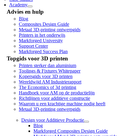
Academy
Advies en hulp
Blog
Composites Design Guide
Metaal 3D-printing ontwerpgids
Printers in het onderwijs
Markforged University
Support Center
Markforged Success Plan
Topgids voor 3D printen
Printen sterker dan aluminium
Toolings & Fixtures Whitepaper
Kopersgids voor 3D printen
Wereldwijd AM Industrierapport
The Economics of 3d printing
Handboek voor AM op de productielijn
Richtlijnen voor additieve constructie
Waarom u een krachtige machine nodig heeft
Metaal 3D-printing ontwerpgids
Design voor Additieve Productie
Blog
Markforged Composites Design Guide