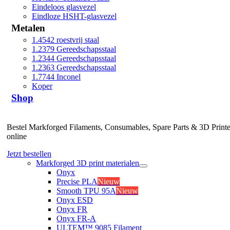
Eindeloos glasvezel
Eindloze HSHT-glasvezel
Metalen
1.4542 roestvrij staal
1.2379 Gereedschapsstaal
1.2344 Gereedschapsstaal
1.2363 Gereedschapsstaal
1.7744 Inconel
Koper
Shop
Bestel Markforged Filaments, Consumables, Spare Parts & 3D Printe
online
Jetzt bestellen
Markforged 3D print materialen
Onyx
Precise PLA
Nieuw
Smooth TPU 95A
Nieuw
Onyx ESD
Onyx FR
Onyx FR-A
ULTEM™ 9085 Filament