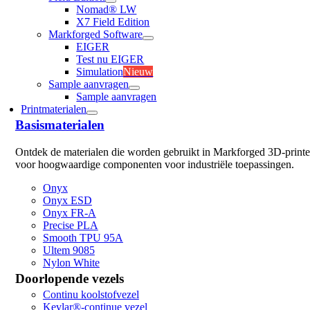
Nomad® LW
X7 Field Edition
Markforged Software
EIGER
Test nu EIGER
Simulation
Nieuw
Sample aanvragen
Sample aanvragen
Printmaterialen
Basismaterialen
Ontdek de materialen die worden gebruikt in Markforged 3D-printe
voor hoogwaardige componenten voor industriële toepassingen.
Onyx
Onyx ESD
Onyx FR-A
Precise PLA
Smooth TPU 95A
Ultem 9085
Nylon White
Doorlopende vezels
Continu koolstofvezel
Kevlar®-continue vezel