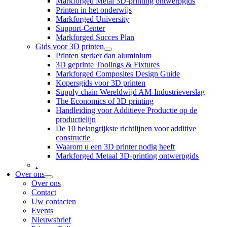
Markforged Metal 3D-printing ontwerpgids
Printen in het onderwijs
Markforged University
Support-Center
Markforged Succes Plan
Gids voor 3D printen
Printen sterker dan aluminium
3D geprinte Toolings & Fixtures
Markforged Composites Design Guide
Kopersgids voor 3D printen
Supply chain Wereldwijd AM-Industrieverslag
The Economics of 3D printing
Handleiding voor Additieve Productie op de
productielijn
De 10 belangrijkste richtlijnen voor additive
constructie
Waarom u een 3D printer nodig heeft
Markforged Metaal 3D-printing ontwerpgids
.
Over ons
Over ons
Contact
Uw contacten
Events
Nieuwsbrief