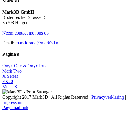
Mark3D
Mark3D GmbH
Rodenbacher Strasse 15
35708 Haiger
Neem contact met ons op
Email:
markforged@mark3d.nl
Pagina’s
Onyx One & Onyx Pro
Mark Two
X Series
FX20
Metal X
Copyright 2017 Mark3D | All Rights Reserved |
Privacyverklaring
|
Impressum
Facebook
YouTube
Instagram
LinkedIn
X
Email
Page load link
Go
to
Top