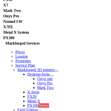
X7
Mark Two
Onyx Pro
Nomad LW
X7FE
Metal X System
PX100
Markforged Services
Prices
Leasing
Promoties
Service Plan
Markforged 3D printers
Desktop-Serie
Onyx one
Onyx Pro
Mark Two
X-Serie
FX20
Metal X
PX100
Nieuw
Field Edition