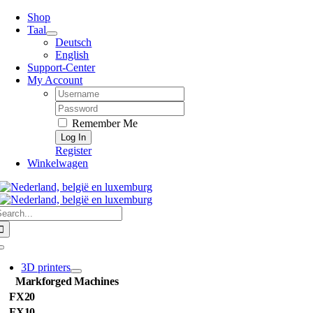
Skip
Shop
to
Taal
content
Deutsch
English
Support-Center
My Account
Username:
Password:
Remember Me
Register
Winkelwagen
earch
or:
Toggle
Navigation
3D printers
Markforged Machines
FX20
FX10