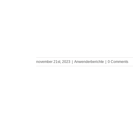
november 21st, 2023
|
Anwenderberichte
|
0 Comments
now fully
rk3D Group
s