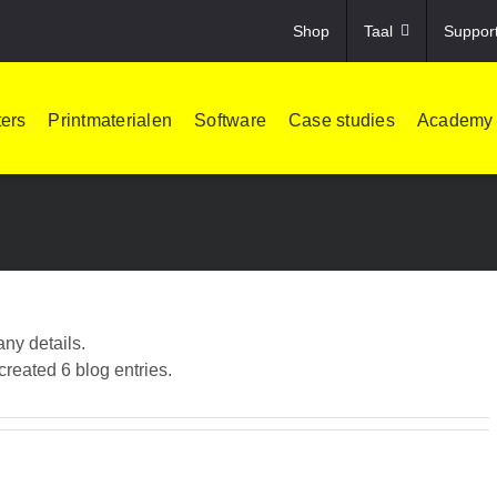
Shop
Taal
Suppor
ters
Printmaterialen
Software
Case studies
Academy
any details.
eated 6 blog entries.