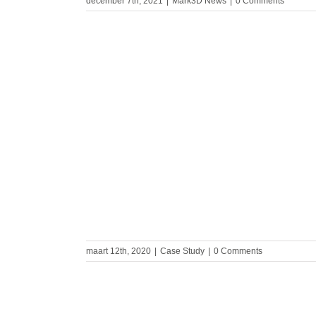
december 7th, 2021
|
Mark3D News
|
0 Comments
 mogelijk –
ten
maart 12th, 2020
|
Case Study
|
0 Comments
elds eerste