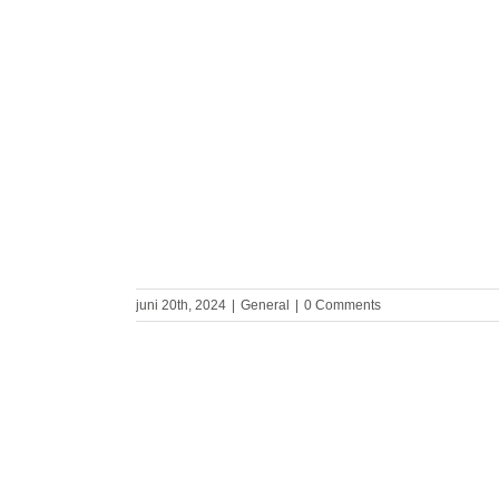
 printen bij
 van
en dranken
juni 20th, 2024
|
General
|
0 Comments
anufacturing
Amerikaanse
te