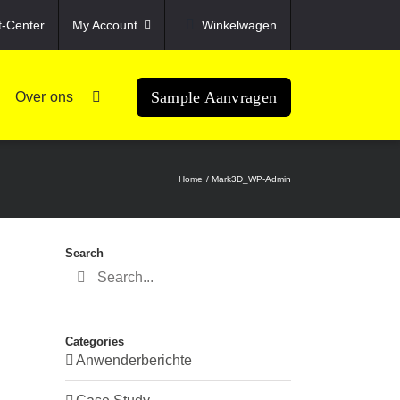
t-Center
My Account
Winkelwagen
Sample Aanvragen
Over ons
Home
Mark3D_WP-Admin
Search
Search
for:
Categories
Anwenderberichte