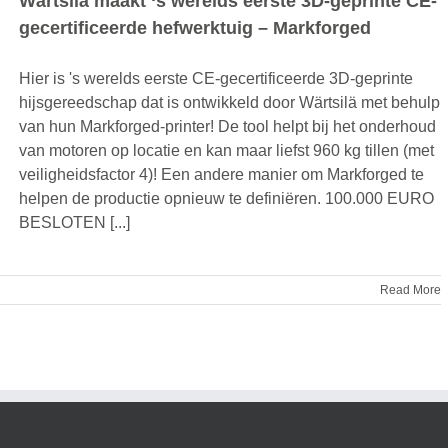
Wärtsilä maakt ‘s werelds eerste 3D-geprinte CE-
gecertificeerde hefwerktuig – Markforged
Hier is 's werelds eerste CE-gecertificeerde 3D-geprinte
hijsgereedschap dat is ontwikkeld door Wärtsilä met behulp
van hun Markforged-printer! De tool helpt bij het onderhoud
van motoren op locatie en kan maar liefst 960 kg tillen (met
veiligheidsfactor 4)! Een andere manier om Markforged te
helpen de productie opnieuw te definiëren. 100.000 EURO
BESLOTEN [...]
Read More