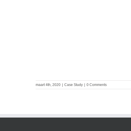
rtificeerde
rkforged
maart 4th, 2020
|
Case Study
|
0 Comments