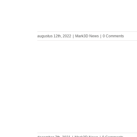
augustus 12th, 2022
|
Mark3D News
|
0 Comments
and Print
s