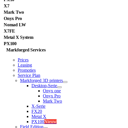
X7
Mark Two
Onyx Pro
Nomad LW
X7FE
Metal X System
PX100
Markforged Services
Prices
Leasing
Promoties
Service Plan
Markforged 3D printers
Desktop-Serie
Onyx one
Onyx Pro
Mark Two
X-Serie
FX20
Metal X
PX100
Nieuw
Field Edition