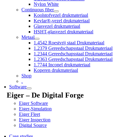
Nylon White
Continuous fiber
Koolstofvezel drukmateriaal
Kevlar®-vezel drukmateriaal
Glasvezel drukmateriaal
HSHT-glasvezel drukmateriaal
Metaal
1.4542 Roestvrij staal Drukmateriaal
1.2379 Gereedschapsstaal Drukmateriaal
1.2344 Gereedschapsstaal Drukmateriaal
1.2363 Gereedschapsstaal Drukmateriaal
1.7744 Inconel drukmateriaal
Koperen drukmateriaal
Shop
.
Software
Eiger – De Digital Forge
Eiger Software
Eiger-Simulation
Eiger Fleet
Eiger Inspection
Digital Source
Case studies