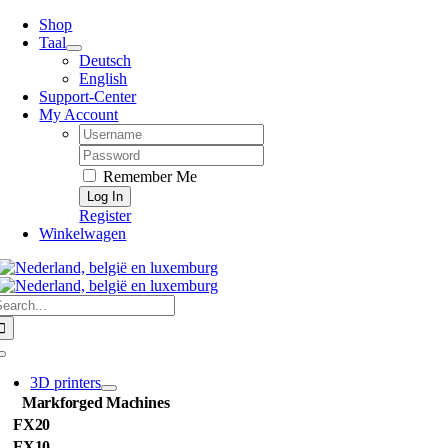
Skip
Shop
to
Taal
content
Deutsch
English
Support-Center
My Account
Username:
Password:
Remember Me
Register
Winkelwagen
earch
or:
Toggle
Navigation
3D printers
Markforged Machines
FX20
FX10