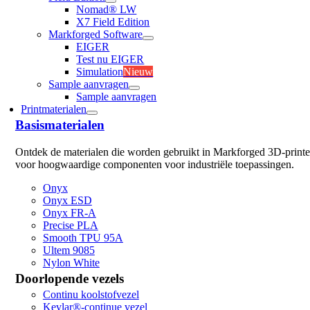
Nomad® LW
X7 Field Edition
Markforged Software
EIGER
Test nu EIGER
Simulation
Nieuw
Sample aanvragen
Sample aanvragen
Printmaterialen
Basismaterialen
Ontdek de materialen die worden gebruikt in Markforged 3D-printe
voor hoogwaardige componenten voor industriële toepassingen.
Onyx
Onyx ESD
Onyx FR-A
Precise PLA
Smooth TPU 95A
Ultem 9085
Nylon White
Doorlopende vezels
Continu koolstofvezel
Kevlar®-continue vezel