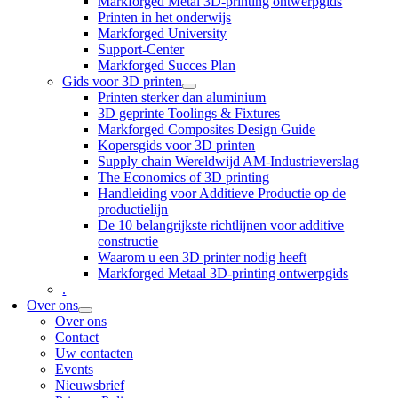
Markforged Metal 3D-printing ontwerpgids
Printen in het onderwijs
Markforged University
Support-Center
Markforged Succes Plan
Gids voor 3D printen
Printen sterker dan aluminium
3D geprinte Toolings & Fixtures
Markforged Composites Design Guide
Kopersgids voor 3D printen
Supply chain Wereldwijd AM-Industrieverslag
The Economics of 3D printing
Handleiding voor Additieve Productie op de
productielijn
De 10 belangrijkste richtlijnen voor additive
constructie
Waarom u een 3D printer nodig heeft
Markforged Metaal 3D-printing ontwerpgids
.
Over ons
Over ons
Contact
Uw contacten
Events
Nieuwsbrief