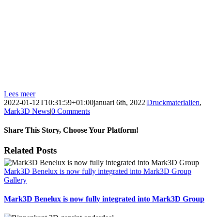
productietechno-
logieën hebben elk
hun eigen voor- en
nadelen, en dit
artikel identificeert
de toepassingen die
het best van het ene
of het andere
profiteren.
Lees meer
2022-01-12T10:31:59+01:00
januari 6th, 2022
|
Druckmaterialien
,
Mark3D News
|
0 Comments
Share This Story, Choose Your Platform!
Facebook
X
Reddit
LinkedIn
Tumblr
Pinterest
Vk
Email
Related Posts
Mark3D Benelux is now fully integrated into Mark3D Group
Gallery
Mark3D Benelux is now fully integrated into Mark3D Group