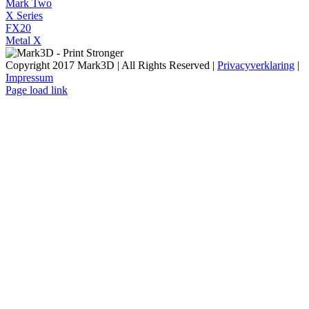
Mark Two
X Series
FX20
Metal X
Copyright 2017 Mark3D | All Rights Reserved |
Privacyverklaring
|
Impressum
Facebook
YouTube
Instagram
LinkedIn
X
Email
Page load link
Go
to
Top