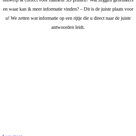
en waar kan ik meer informatie vinden? – Dit is de juiste plaats voor
u! We zetten wat informatie op een rijtje die u direct naar de juiste
antwoorden leidt.
Composite
Design
Guide
DfAM – Hoe
ontwerpt u uw
onderdeel het beste
voor 3D-printing
met composieten? In
deze gids krijgt u
waardevolle tips
voor het ontwerp en
de materiaalkeuze.