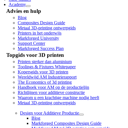
Academy
Advies en hulp
Blog
Composites Design Guide
Metaal 3D-printing ontwerpgids
Printers in het onderwijs
Markforged University
Support Center
Markforged Success Plan
Topgids voor 3D printen
Printen sterker dan aluminium
Toolings & Fixtures Whitepaper
Kopersgids voor 3D printen
Wereldwijd AM Industrierapport
The Economics of 3d printing
Handboek voor AM op de productielijn
Richtlijnen voor additieve constructie
Waarom u een krachtige machine nodig heeft
Metaal 3D-printing ontwerpgids
Design voor Additieve Productie
Blog
Markforged Composites Design Guide