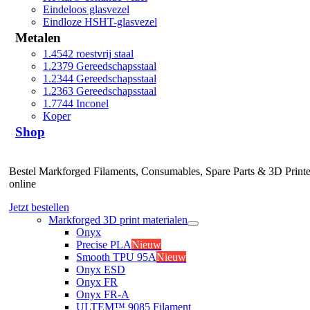
Eindeloos glasvezel
Eindloze HSHT-glasvezel
Metalen
1.4542 roestvrij staal
1.2379 Gereedschapsstaal
1.2344 Gereedschapsstaal
1.2363 Gereedschapsstaal
1.7744 Inconel
Koper
Shop
Bestel Markforged Filaments, Consumables, Spare Parts & 3D Printe
online
Jetzt bestellen
Markforged 3D print materialen
Onyx
Precise PLA
Nieuw
Smooth TPU 95A
Nieuw
Onyx ESD
Onyx FR
Onyx FR-A
ULTEM™ 9085 Filament