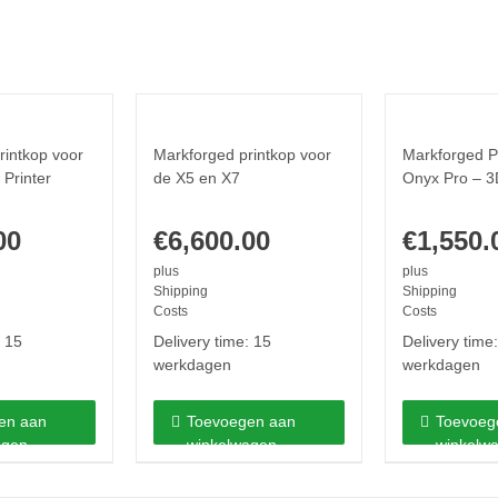
rintkop voor
Markforged printkop voor
Markforged P
Printer
de X5 en X7
Onyx Pro – 3
00
€
6,600.00
€
1,550.
plus
plus
Shipping
Shipping
Costs
Costs
:
15
Delivery time:
15
Delivery time
werkdagen
werkdagen
en aan
Toevoegen aan
Toevoeg
agen
winkelwagen
winkelw