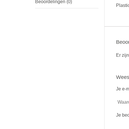
Beoordelingen (0)
Plasti
Beoor
Er zij
Wees 
Je e-m
Je be