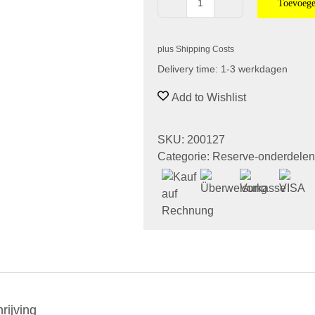
Toevoege
Plastic
Extruder
voor
plus
Shipping Costs
de
Delivery time:
1-3 werkdagen
X-
Serie
Add to Wishlist
aantal
SKU:
200127
Categorie:
Reserve-onderdelen 
rijving