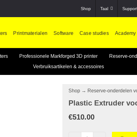
Shop
Taal
Suppor
ters
Printmaterialen
Software
Case studies
Academy
ters
Professionele Markforged 3D printer
Reserve-onde
Verbruiksartikelen & accessoires
Shop
→
Reserve-onderdelen vo
Plastic Extruder vo
€
510.00