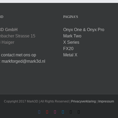
3D
PAGINA’S
3D GmbH
Onyx One & Onyx Pro
bacher Strasse 15
Mark Two
 Haiger
X Series
FX20
contact met ons op
Metal X
:
markforged@mark3d.nl
Copyright 2017 Mark3D | All Rights Reserved |
Privacyverklaring
|
Impressum
Facebook
YouTube
Instagram
LinkedIn
X
Email