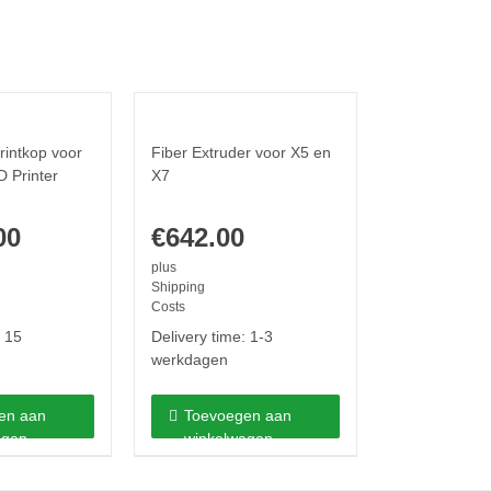
rintkop voor
Fiber Extruder voor X5 en
D Printer
X7
00
€
642.00
plus
Shipping
Costs
:
15
Delivery time:
1-3
werkdagen
en aan
Toevoegen aan
agen
winkelwagen