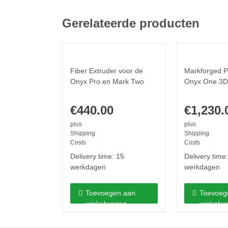
Gerelateerde producten
Fiber Extruder voor de
Markforged P
Onyx Pro en Mark Two
Onyx One 3D 
€
440.00
€
1,230.
plus
plus
Shipping
Shipping
Costs
Costs
Delivery time:
15
Delivery time
werkdagen
werkdagen
Toevoegen aan
Toevoeg
winkelwagen
winkelw