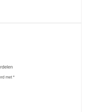
ordelen
erd met
*