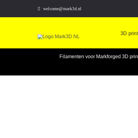
Skip
welcome@mark3d.nl
to
content
3D prin
Filamenten voor Markforged 3D prin