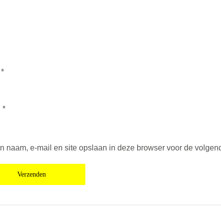
m
*
l
*
jn naam, e-mail en site opslaan in deze browser voor de volgend