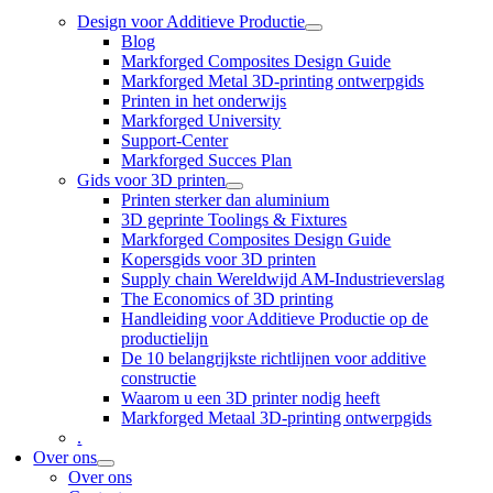
Design voor Additieve Productie
Blog
Markforged Composites Design Guide
Markforged Metal 3D-printing ontwerpgids
Printen in het onderwijs
Markforged University
Support-Center
Markforged Succes Plan
Gids voor 3D printen
Printen sterker dan aluminium
3D geprinte Toolings & Fixtures
Markforged Composites Design Guide
Kopersgids voor 3D printen
Supply chain Wereldwijd AM-Industrieverslag
The Economics of 3D printing
Handleiding voor Additieve Productie op de
productielijn
De 10 belangrijkste richtlijnen voor additive
constructie
Waarom u een 3D printer nodig heeft
Markforged Metaal 3D-printing ontwerpgids
.
Over ons
Over ons