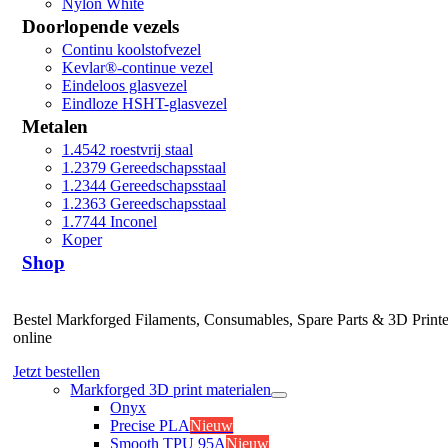
Nylon White
Doorlopende vezels
Continu koolstofvezel
Kevlar®-continue vezel
Eindeloos glasvezel
Eindloze HSHT-glasvezel
Metalen
1.4542 roestvrij staal
1.2379 Gereedschapsstaal
1.2344 Gereedschapsstaal
1.2363 Gereedschapsstaal
1.7744 Inconel
Koper
Shop
Bestel Markforged Filaments, Consumables, Spare Parts & 3D Printe
online
Jetzt bestellen
Markforged 3D print materialen
Onyx
Precise PLA
Nieuw
Smooth TPU 95A
Nieuw