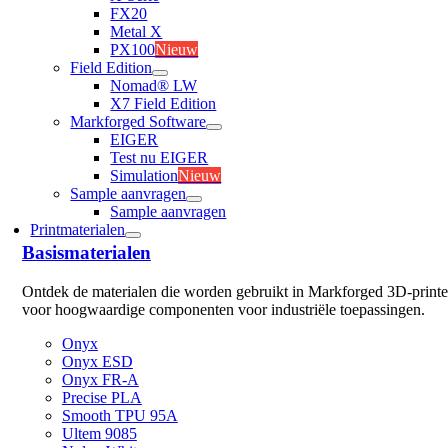
FX20
Metal X
PX100
Nieuw
Field Edition
Nomad® LW
X7 Field Edition
Markforged Software
EIGER
Test nu EIGER
Simulation
Nieuw
Sample aanvragen
Sample aanvragen
Printmaterialen
Basismaterialen
Ontdek de materialen die worden gebruikt in Markforged 3D-printe
voor hoogwaardige componenten voor industriële toepassingen.
Onyx
Onyx ESD
Onyx FR-A
Precise PLA
Smooth TPU 95A
Ultem 9085