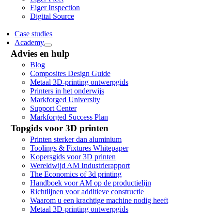
Eiger Inspection
Digital Source
Case studies
Academy
Advies en hulp
Blog
Composites Design Guide
Metaal 3D-printing ontwerpgids
Printers in het onderwijs
Markforged University
Support Center
Markforged Success Plan
Topgids voor 3D printen
Printen sterker dan aluminium
Toolings & Fixtures Whitepaper
Kopersgids voor 3D printen
Wereldwijd AM Industrierapport
The Economics of 3d printing
Handboek voor AM op de productielijn
Richtlijnen voor additieve constructie
Waarom u een krachtige machine nodig heeft
Metaal 3D-printing ontwerpgids