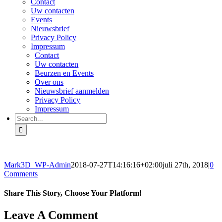
Contact
Uw contacten
Events
Nieuwsbrief
Privacy Policy
Impressum
Contact
Uw contacten
Beurzen en Events
Over ons
Nieuwsbrief aanmelden
Privacy Policy
Impressum
Search
for:
Mark3D_WP-Admin
2018-07-27T14:16:16+02:00
juli 27th, 2018
|
0
Comments
Share This Story, Choose Your Platform!
Facebook
X
Reddit
LinkedIn
Tumblr
Pinterest
Vk
Email
Leave A Comment