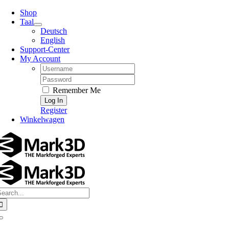
Skip
Shop
to
Taal
content
Deutsch
English
Support-Center
My Account
Username:
Password:
Remember Me
Register
Winkelwagen
earch
or:
Toggle
Navigation