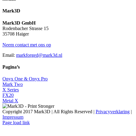
Mark3D
Mark3D GmbH
Rodenbacher Strasse 15
35708 Haiger
Neem contact met ons op
Email:
markforged@mark3d.nl
Pagina’s
Onyx One & Onyx Pro
Mark Two
X Series
FX20
Metal X
Copyright 2017 Mark3D | All Rights Reserved |
Privacyverklaring
|
Impressum
Facebook
YouTube
Instagram
LinkedIn
X
Email
Page load link
Go
to