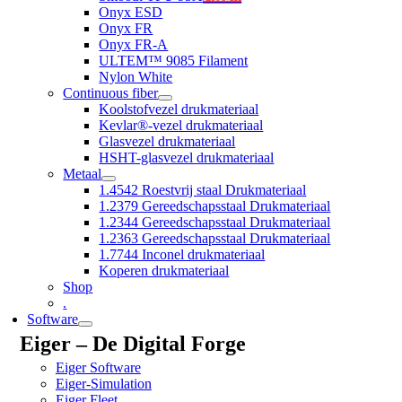
Onyx ESD
Onyx FR
Onyx FR-A
ULTEM™ 9085 Filament
Nylon White
Continuous fiber
Koolstofvezel drukmateriaal
Kevlar®-vezel drukmateriaal
Glasvezel drukmateriaal
HSHT-glasvezel drukmateriaal
Metaal
1.4542 Roestvrij staal Drukmateriaal
1.2379 Gereedschapsstaal Drukmateriaal
1.2344 Gereedschapsstaal Drukmateriaal
1.2363 Gereedschapsstaal Drukmateriaal
1.7744 Inconel drukmateriaal
Koperen drukmateriaal
Shop
.
Software
Eiger – De Digital Forge
Eiger Software
Eiger-Simulation
Eiger Fleet