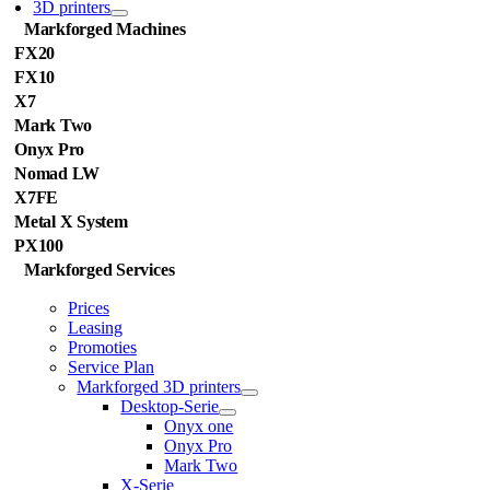
3D printers
Markforged Machines
FX20
FX10
X7
Mark Two
Onyx Pro
Nomad LW
X7FE
Metal X System
PX100
Markforged Services
Prices
Leasing
Promoties
Service Plan
Markforged 3D printers
Desktop-Serie
Onyx one
Onyx Pro
Mark Two
X-Serie