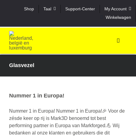
Skip
Shop
Taal
Support-Center
My Account
to
Winkelwagen
content
Toggle
Navigati
3D prin
Glasvezel
Printma
Nummer 1 in Europa!
Softwa
Nummer 1 in Europa! Nummer 1 in Europa!🎉 Voor de
Case s
zésde keer op rij is Mark3D benoemd tot best
performing partner in Europa van Markforged.💪 Wij
bedanken al onze klanten en gebruikers die dit