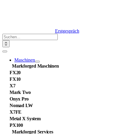
Erstgespräch
Suche
nach:
Navigation
umschalten
Maschinen
Markforged Maschinen
FX20
FX10
X7
Mark Two
Onyx Pro
Nomad LW
X7FE
Metal X System
PX100
Markforged Services