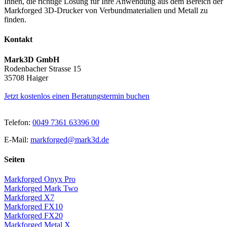
Ihnen, die richtige Lösung für Ihre Anwendung aus dem Bereich der
Markforged 3D-Drucker von Verbundmaterialien und Metall zu
finden.
Kontakt
Mark3D GmbH
Rodenbacher Strasse 15
35708 Haiger
Jetzt kostenlos einen Beratungstermin buchen
Telefon:
0049 7361 63396 00
E-Mail:
markforged@mark3d.de
Seiten
Markforged Onyx Pro
Markforged Mark Two
Markforged X7
Markforged FX10
Markforged FX20
Markforged Metal X