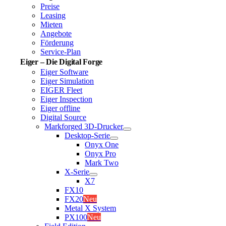
Preise
Leasing
Mieten
Angebote
Förderung
Service-Plan
Eiger – Die Digital Forge
Eiger Software
Eiger Simulation
EIGER Fleet
Eiger Inspection
Eiger offline
Digital Source
Markforged 3D-Drucker
Desktop-Serie
Onyx One
Onyx Pro
Mark Two
X-Serie
X7
FX10
FX20
Neu
Metal X System
PX100
Neu