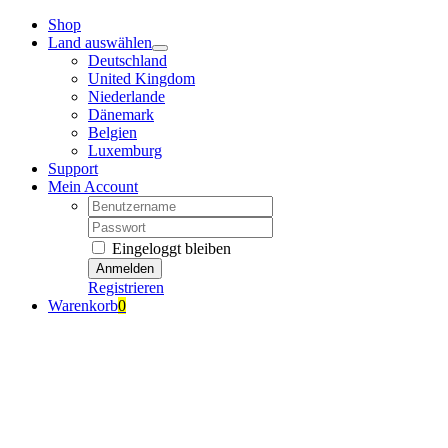
Zum
Shop
Inhalt
Land auswählen
springen
Deutschland
United Kingdom
Niederlande
Dänemark
Belgien
Luxemburg
Support
Mein Account
Nutzername:
Passwort:
Eingeloggt bleiben
Registrieren
Warenkorb
0