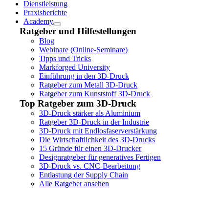
Dienstleistung
Praxisberichte
Academy
Ratgeber und Hilfestellungen
Blog
Webinare (Online-Seminare)
Tipps und Tricks
Markforged University
Einführung in den 3D-Druck
Ratgeber zum Metall 3D-Druck
Ratgeber zum Kunststoff 3D-Druck
Top Ratgeber zum 3D-Druck
3D-Druck stärker als Aluminium
Ratgeber 3D-Druck in der Industrie
3D-Druck mit Endlosfaserverstärkung
Die Wirtschaftlichkeit des 3D-Drucks
15 Gründe für einen 3D-Drucker
Designratgeber für generatives Fertigen
3D-Druck vs. CNC-Bearbeitung
Entlastung der Supply Chain
Alle Ratgeber ansehen