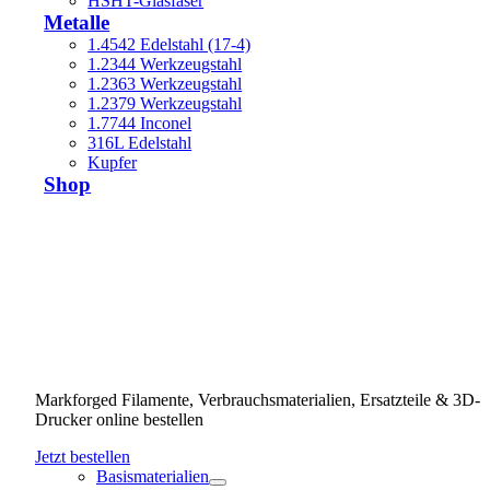
HSHT-Glasfaser
Metalle
1.4542 Edelstahl (17-4)
1.2344 Werkzeugstahl
1.2363 Werkzeugstahl
1.2379 Werkzeugstahl
1.7744 Inconel
316L Edelstahl
Kupfer
Shop
Markforged Filamente, Verbrauchsmaterialien, Ersatzteile & 3D-
Drucker online bestellen
Jetzt bestellen
Basismaterialien