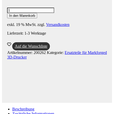
Markforged
Flachbandkabel
In den Warenkorb
(X-
Serie)
exkl. 19 % MwSt.
zzgl.
Versandkosten
Menge
Lieferzeit:
1-3 Werktage
Auf die Wunschliste
Artikelnummer:
200262
Kategorie:
Ersatzteile für Markforged
3D-Drucker
Beschreibung
Zusätzliche Informationen