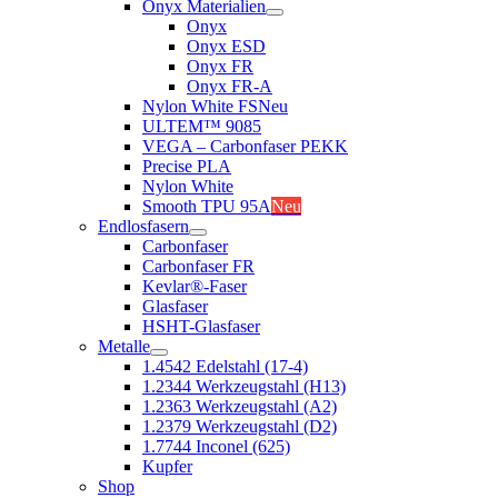
Onyx Materialien
Onyx
Onyx ESD
Onyx FR
Onyx FR-A
Nylon White FS
Neu
ULTEM™ 9085
VEGA – Carbonfaser PEKK
Precise PLA
Nylon White
Smooth TPU 95A
Neu
Endlosfasern
Carbonfaser
Carbonfaser FR
Kevlar®-Faser
Glasfaser
HSHT-Glasfaser
Metalle
1.4542 Edelstahl (17-4)
1.2344 Werkzeugstahl (H13)
1.2363 Werkzeugstahl (A2)
1.2379 Werkzeugstahl (D2)
1.7744 Inconel (625)
Kupfer
Shop