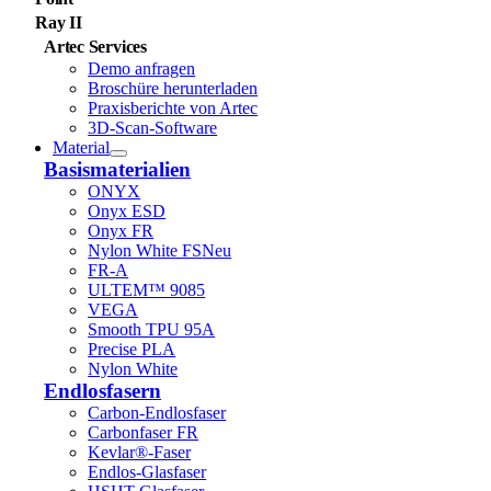
Ray II
Artec Services
Demo anfragen
Broschüre herunterladen
Praxisberichte von Artec
3D-Scan-Software
Material
Basismaterialien
ONYX
Onyx ESD
Onyx FR
Nylon White FS
Neu
FR-A
ULTEM™ 9085
VEGA
Smooth TPU 95A
Precise PLA
Nylon White
Endlosfasern
Carbon-Endlosfaser
Carbonfaser FR
Kevlar®-Faser
Endlos-Glasfaser