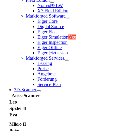
Field Edition
Nomad® LW
X7 Field Edition
Markforged Software
Eiger Core
Digital Source
Eiger Fleet
Eiger Simulation
Neu
Eiger Inspection
Eiger Offline
Eiger jetzt testen
Markforged Services
Leasing
Preise
Angebote
Förderung
Service-Plan
3D-Scanner
Artec Scanner
Leo
Spider II
Eva
Mikro II
Point