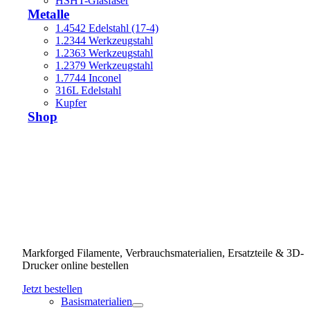
HSHT-Glasfaser
Metalle
1.4542 Edelstahl (17-4)
1.2344 Werkzeugstahl
1.2363 Werkzeugstahl
1.2379 Werkzeugstahl
1.7744 Inconel
316L Edelstahl
Kupfer
Shop
Markforged Filamente, Verbrauchsmaterialien, Ersatzteile & 3D-
Drucker online bestellen
Jetzt bestellen
Basismaterialien