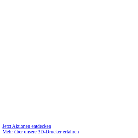
3D-Drucker
von
Markforged
Starten Sie jetzt mit den 3D-Druckern von
Markforged den 3D-Druck von stabilen,
hochwertigen Metall- und
Verbundwerkstoffen für industrielle
Anwendungen. Kontaktieren Sie uns für
individuelle Angebote.
Jetzt Aktionen entdecken
Mehr über unsere 3D-Drucker erfahren