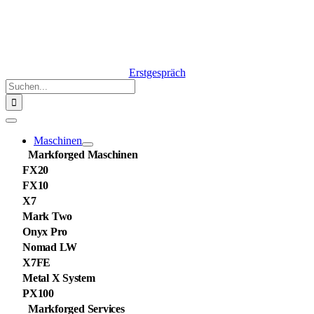
Erstgespräch
Suche
nach:
Navigation
umschalten
Maschinen
Markforged Maschinen
FX20
FX10
X7
Mark Two
Onyx Pro
Nomad LW
X7FE
Metal X System
PX100
Markforged Services