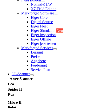
Field Edition
Nomad® LW
X7 Field Edition
Markforged Software
Eiger Core
Digital Source
Eiger Fleet
Eiger Simulation
Neu
Eiger Inspection
Eiger Offline
Eiger jetzt testen
Markforged Services
Leasing
Preise
Angebote
Förderung
Service-Plan
3D-Scanner
Artec Scanner
Leo
Spider II
Eva
Mikro II
Point