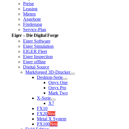
Preise
Leasing
Mieten
Angebote
Förderung
Service-Plan
Eiger – Die Digital Forge
Eiger Software
Eiger Simulation
EIGER Fleet
Eiger Inspection
Eiger offline
Digital Source
Markforged 3D-Drucker
Desktop-Serie
Onyx One
Onyx Pro
Mark Two
X-Serie
X7
FX10
FX20
Neu
Metal X System
PX100
Neu