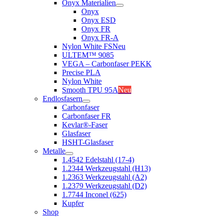
Onyx Materialien
Onyx
Onyx ESD
Onyx FR
Onyx FR-A
Nylon White FS
Neu
ULTEM™ 9085
VEGA – Carbonfaser PEKK
Precise PLA
Nylon White
Smooth TPU 95A
Neu
Endlosfasern
Carbonfaser
Carbonfaser FR
Kevlar®-Faser
Glasfaser
HSHT-Glasfaser
Metalle
1.4542 Edelstahl (17-4)
1.2344 Werkzeugstahl (H13)
1.2363 Werkzeugstahl (A2)
1.2379 Werkzeugstahl (D2)
1.7744 Inconel (625)
Kupfer
Shop