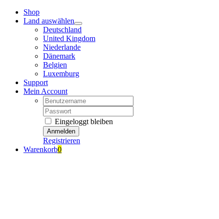
Zum
Shop
Inhalt
Land auswählen
springen
Deutschland
United Kingdom
Niederlande
Dänemark
Belgien
Luxemburg
Support
Mein Account
Nutzername:
Passwort:
Eingeloggt bleiben
Registrieren
Warenkorb
0