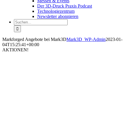
Messen & Events
Der 3D-Druck Praxis Podcast
Technologiezentrum
Newsletter abonnieren
Suche
nach:
Markforged Angebote bei Mark3D
Mark3D_WP-Admin
2023-01-
04T15:25:41+00:00
AKTIONEN!
Revolutionieren
Sie Ihre
Produktion
mit einem
Industrie