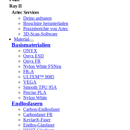
Ray II
Artec Services
Demo anfragen
Broschüre herunterladen
Praxisberichte von Artec
3D-Scan-Software
Material
Basismaterialien
ONYX
Onyx ESD
Onyx FR
Nylon White FS
Neu
FR-A
ULTEM™ 9085
VEGA
Smooth TPU 95A
Precise PLA
Nylon White
Endlosfasern
Carbon-Endlosfaser
Carbonfaser FR
Kevlar®-Faser
Endlos-Glasfaser