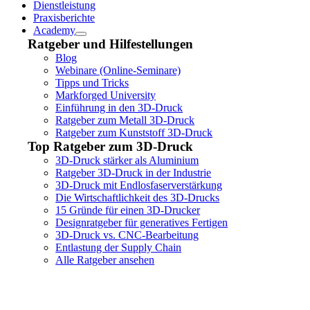
Dienstleistung
Praxisberichte
Academy
Ratgeber und Hilfestellungen
Blog
Webinare (Online-Seminare)
Tipps und Tricks
Markforged University
Einführung in den 3D-Druck
Ratgeber zum Metall 3D-Druck
Ratgeber zum Kunststoff 3D-Druck
Top Ratgeber zum 3D-Druck
3D-Druck stärker als Aluminium
Ratgeber 3D-Druck in der Industrie
3D-Druck mit Endlosfaserverstärkung
Die Wirtschaftlichkeit des 3D-Drucks
15 Gründe für einen 3D-Drucker
Designratgeber für generatives Fertigen
3D-Druck vs. CNC-Bearbeitung
Entlastung der Supply Chain
Alle Ratgeber ansehen