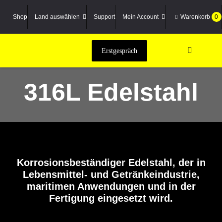
Zum
Inhalt
Shop
Land auswählen
Support
Mein Account
Warenkorb
0
springen
Erstgespräch
Navigatio
umschalte
Maschin
316L Edelstahl
3D-Scan
Material
Dienstlei
Praxisber
Korrosionsbeständiger Edelstahl, der in
Academy
Lebensmittel- und Getränkeindustrie,
maritimen Anwendungen und in der
Unterne
Fertigung eingesetzt wird.
Suche