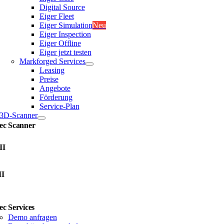
Digital Source
Eiger Fleet
Eiger Simulation
Neu
Eiger Inspection
Eiger Offline
Eiger jetzt testen
Markforged Services
Leasing
Preise
Angebote
Förderung
Service-Plan
3D-Scanner
ec Scanner
II
II
ec Services
Demo anfragen