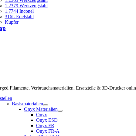
1.2363 Werkzeugstahl
1.2379 Werkzeugstahl
1.7744 Inconel
316L Edelstahl
Kupfer
op
ged Filamente, Verbrauchsmaterialien, Ersatzteile & 3D-Drucker onlin
stellen
Basismaterialien
Onyx Materialien
Onyx
Onyx ESD
Onyx FR
Onyx FR-A