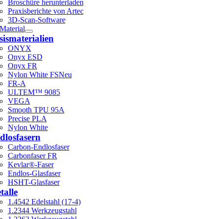
Broschüre herunterladen
Praxisberichte von Artec
3D-Scan-Software
Material
sismaterialien
ONYX
Onyx ESD
Onyx FR
Nylon White FS
Neu
FR-A
ULTEM™ 9085
VEGA
Smooth TPU 95A
Precise PLA
Nylon White
dlosfasern
Carbon-Endlosfaser
Carbonfaser FR
Kevlar®-Faser
Endlos-Glasfaser
HSHT-Glasfaser
talle
1.4542 Edelstahl (17-4)
1.2344 Werkzeugstahl