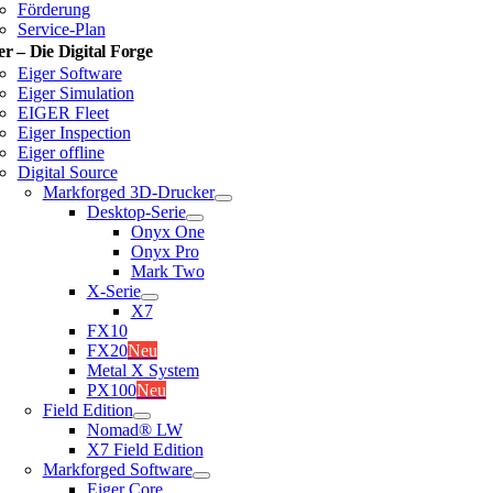
Förderung
Service-Plan
er – Die Digital Forge
Eiger Software
Eiger Simulation
EIGER Fleet
Eiger Inspection
Eiger offline
Digital Source
Markforged 3D-Drucker
Desktop-Serie
Onyx One
Onyx Pro
Mark Two
X-Serie
X7
FX10
FX20
Neu
Metal X System
PX100
Neu
Field Edition
Nomad® LW
X7 Field Edition
Markforged Software
Eiger Core