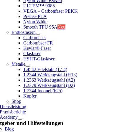
Nylon White FS
Neu
ULTEM™ 9085
VEGA – Carbonfaser PEKK
Precise PLA
Nylon White
Smooth TPU 95A
Neu
Endlosfasern
Carbonfaser
Carbonfaser FR
Kevlar®-Faser
Glasfaser
HSHT-Glasfaser
Metalle
1.4542 Edelstahl (17-4)
1.2344 Werkzeugstahl (H13)
1.2363 Werkzeugstahl (A2)
1.2379 Werkzeugstahl (D2)
1.7744 Inconel (625)
Kupfer
Shop
Dienstleistung
Praxisberichte
Academy
tgeber und Hilfestellungen
Blog