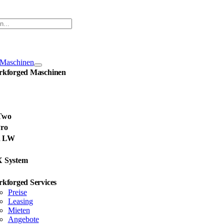
ation
alten
Maschinen
kforged Maschinen
Two
ro
d LW
X System
kforged Services
Preise
Leasing
Mieten
Angebote