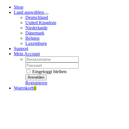
Zum
Shop
Inhalt
Land auswählen
springen
Deutschland
United Kingdom
Niederlande
Dänemark
Belgien
Luxemburg
Support
Mein Account
Nutzername:
Passwort:
Eingeloggt bleiben
Registrieren
Warenkorb
0