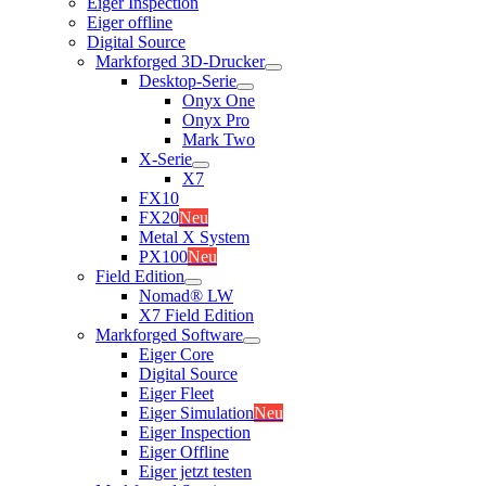
Eiger Inspection
Eiger offline
Digital Source
Markforged 3D-Drucker
Desktop-Serie
Onyx One
Onyx Pro
Mark Two
X-Serie
X7
FX10
FX20
Neu
Metal X System
PX100
Neu
Field Edition
Nomad® LW
X7 Field Edition
Markforged Software
Eiger Core
Digital Source
Eiger Fleet
Eiger Simulation
Neu
Eiger Inspection
Eiger Offline
Eiger jetzt testen