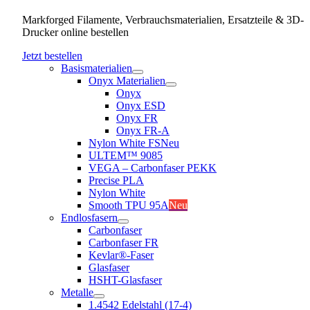
Markforged Filamente, Verbrauchsmaterialien, Ersatzteile & 3D-
Drucker online bestellen
Jetzt bestellen
Basismaterialien
Onyx Materialien
Onyx
Onyx ESD
Onyx FR
Onyx FR-A
Nylon White FS
Neu
ULTEM™ 9085
VEGA – Carbonfaser PEKK
Precise PLA
Nylon White
Smooth TPU 95A
Neu
Endlosfasern
Carbonfaser
Carbonfaser FR
Kevlar®-Faser
Glasfaser
HSHT-Glasfaser
Metalle
1.4542 Edelstahl (17-4)