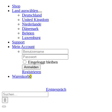
Zum
Shop
Inhalt
Land auswählen
springen
Deutschland
United Kingdom
Niederlande
Dänemark
Belgien
Luxemburg
Support
Mein Account
Nutzername:
Passwort:
Eingeloggt bleiben
Registrieren
Warenkorb
0
Erstgespräch
Suche
nach:
Navigation
umschalten