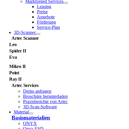
Markforged Services
Leasing
Preise
Angebote
Förderung
Service-Plan
3D-Scanner
Artec Scanner
Leo
Spider II
Eva
Mikro II
Point
Ray II
Artec Services
Demo anfragen
Broschüre herunterladen
Praxisberichte von Artec
3D-Scan-Software
Material
Basismaterialien
ONYX
Onyx ESD