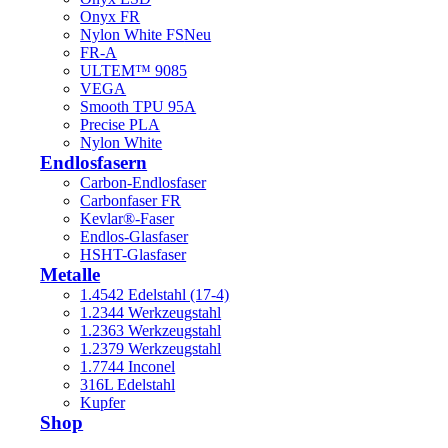
Onyx FR
Nylon White FS
Neu
FR-A
ULTEM™ 9085
VEGA
Smooth TPU 95A
Precise PLA
Nylon White
Endlosfasern
Carbon-Endlosfaser
Carbonfaser FR
Kevlar®-Faser
Endlos-Glasfaser
HSHT-Glasfaser
Metalle
1.4542 Edelstahl (17-4)
1.2344 Werkzeugstahl
1.2363 Werkzeugstahl
1.2379 Werkzeugstahl
1.7744 Inconel
316L Edelstahl
Kupfer
Shop