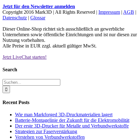
Jetzt für den Newsletter anmelden
Copyright 2016 Mark3D | All Rights Reserved |
Impressum
|
AGB
|
Datenschutz
|
Glossar
Dieser Online-Shop richtet sich ausschließlich an gewerbliche
Unternehmen sowie öffentliche Einrichtungen und ist nur diesen zur
Nutzung vorbehalten.
Alle Preise in EUR zzgl. aktuell gültiger MwSt.
Jetzt LiveChat starten!
Facebook
YouTube
Instagram
LinkedIn
X
Xing
E-
Mail
Schiebereglerbereich
Search
umschalten
Suche
nach:
Recent Posts
Wie man Markforged 3D-Druckmaterialien lagert
Batterie-Montagelinie der Zukunft für die Elektromobilität
Der erste 3D-Drucker für Metalle und Verbundwerkstoffe
Strategien zur Faserverstärkung
Verstehen von Verbundwerkstoffen