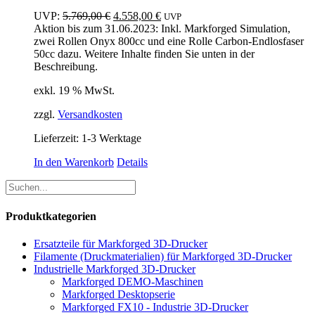
Ursprünglicher
Aktueller
UVP:
5.769,00
€
4.558,00
€
UVP
Preis
Preis
Aktion bis zum 31.06.2023: Inkl. Markforged Simulation,
war:
ist:
zwei Rollen Onyx 800cc und eine Rolle Carbon-Endlosfaser
5.769,00 €
4.558,00 €.
50cc dazu. Weitere Inhalte finden Sie unten in der
Beschreibung.
exkl. 19 % MwSt.
zzgl.
Versandkosten
Lieferzeit:
1-3 Werktage
In den Warenkorb
Details
Produktkategorien
Ersatzteile für Markforged 3D-Drucker
Filamente (Druckmaterialien) für Markforged 3D-Drucker
Industrielle Markforged 3D-Drucker
Markforged DEMO-Maschinen
Markforged Desktopserie
Markforged FX10 - Industrie 3D-Drucker