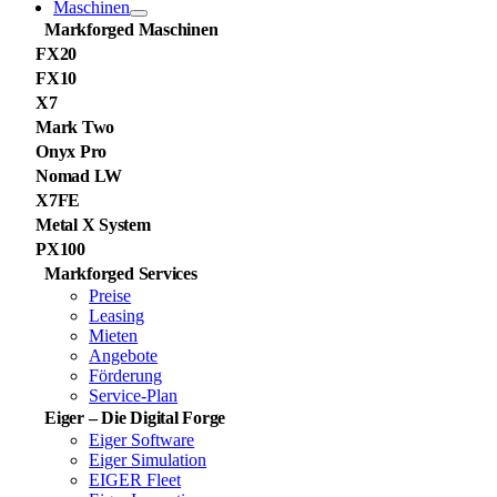
Maschinen
Markforged Maschinen
FX20
FX10
X7
Mark Two
Onyx Pro
Nomad LW
X7FE
Metal X System
PX100
Markforged Services
Preise
Leasing
Mieten
Angebote
Förderung
Service-Plan
Eiger – Die Digital Forge
Eiger Software
Eiger Simulation
EIGER Fleet