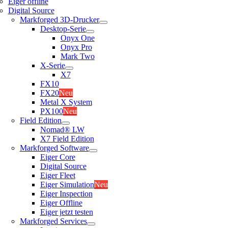
Eiger offline
Digital Source
Markforged 3D-Drucker
Desktop-Serie
Onyx One
Onyx Pro
Mark Two
X-Serie
X7
FX10
FX20
Neu
Metal X System
PX100
Neu
Field Edition
Nomad® LW
X7 Field Edition
Markforged Software
Eiger Core
Digital Source
Eiger Fleet
Eiger Simulation
Neu
Eiger Inspection
Eiger Offline
Eiger jetzt testen
Markforged Services