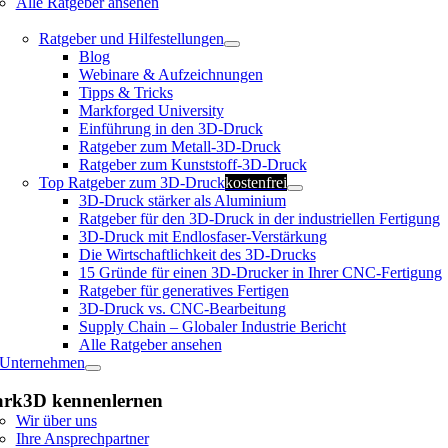
Alle Ratgeber ansehen
Ratgeber und Hilfestellungen
Blog
Webinare & Aufzeichnungen
Tipps & Tricks
Markforged University
Einführung in den 3D-Druck
Ratgeber zum Metall-3D-Druck
Ratgeber zum Kunststoff-3D-Druck
Top Ratgeber zum 3D-Druck
kostenfrei
3D-Druck stärker als Aluminium
Ratgeber für den 3D-Druck in der industriellen Fertigung
3D-Druck mit Endlosfaser-Verstärkung
Die Wirtschaftlichkeit des 3D-Drucks
15 Gründe für einen 3D-Drucker in Ihrer CNC-Fertigung
Ratgeber für generatives Fertigen
3D-Druck vs. CNC-Bearbeitung
Supply Chain – Globaler Industrie Bericht
Alle Ratgeber ansehen
Unternehmen
rk3D kennenlernen
Wir über uns
Ihre Ansprechpartner