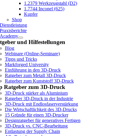
1.2379 Werkzeugstahl (D2)
1.7744 Inconel (625)
Kupfer
Shop
Dienstleistung
Praxisberichte
Academy
tgeber und Hilfestellungen
Blog
Webinare (Online-Seminare)
Tipps und Tricks
Markforged University
Einführung in den 3D-Druck
Ratgeber zum Metall 3D-Druck
Ratgeber zum Kunststoff 3D-Druck
p Ratgeber zum 3D-Druck
3D-Druck stärker als Aluminium
Ratgeber 3D-Druck in der Industrie
3D-Druck mit Endlosfaserverstärkung
Die Wirtschaftlichkeit des 3D-Drucks
15 Gründe für einen 3D-Drucker
Designratgeber für generatives Fertigen
3D-Druck vs. CNC-Bearbeitung
Entlastung der Supply Chain