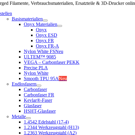
ged Filamente, Verbrauchsmaterialien, Ersatzteile & 3D-Drucker onlin
stellen
Basismaterialien
Onyx Materialien
Onyx
Onyx ESD
Onyx FR
Onyx FR-A
Nylon White FS
Neu
ULTEM™ 9085
VEGA – Carbonfaser PEKK
Precise PLA
Nylon White
Smooth TPU 95A
Neu
Endlosfasern
Carbonfaser
Carbonfaser FR
Kevlar®-Faser
Glasfaser
HSHT-Glasfaser
Metalle
1.4542 Edelstahl (17-4)
1.2344 Werkzeugstahl (H13)
1.2363 Werkzeugstahl (A2)