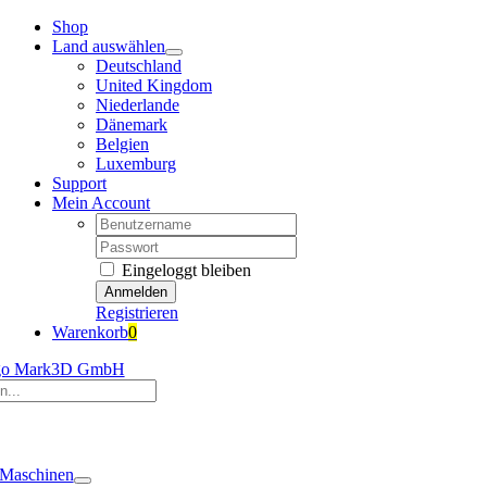
Zum
Shop
Inhalt
Land auswählen
springen
Deutschland
United Kingdom
Niederlande
Dänemark
Belgien
Luxemburg
Support
Mein Account
Nutzername:
Passwort:
Eingeloggt bleiben
Registrieren
Warenkorb
0
ation
alten
Maschinen