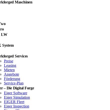
kforged Maschinen
Two
ro
d LW
X System
kforged Services
Preise
Leasing
Mieten
Angebote
Förderung
Service-Plan
er – Die Digital Forge
Eiger Software
Eiger Simulation
EIGER Fleet
Eiger Inspection