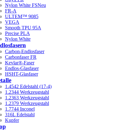
Nylon White FS
Neu
FR-A
ULTEM™ 9085
VEGA
Smooth TPU 95A
Precise PLA
Nylon White
dlosfasern
Carbon-Endlosfaser
Carbonfaser FR
Kevlar®-Faser
Endlos-Glasfaser
HSHT-Glasfaser
talle
1.4542 Edelstahl (17-4)
1.2344 Werkzeugstahl
1.2363 Werkzeugstahl
1.2379 Werkzeugstahl
1.7744 Inconel
316L Edelstahl
Kupfer
op