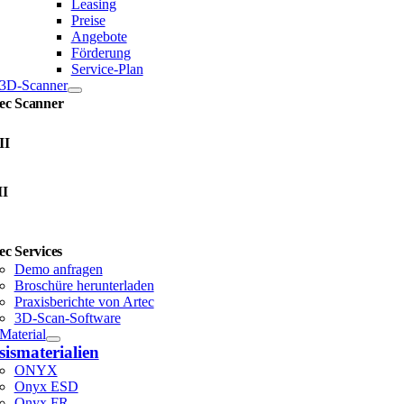
Leasing
Preise
Angebote
Förderung
Service-Plan
3D-Scanner
ec Scanner
II
II
ec Services
Demo anfragen
Broschüre herunterladen
Praxisberichte von Artec
3D-Scan-Software
Material
sismaterialien
ONYX
Onyx ESD
Onyx FR