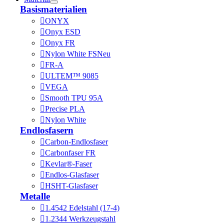
Basismaterialien
ONYX
Onyx ESD
Onyx FR
Nylon White FS
Neu
FR-A
ULTEM™ 9085
VEGA
Smooth TPU 95A
Precise PLA
Nylon White
Endlosfasern
Carbon-Endlosfaser
Carbonfaser FR
Kevlar®-Faser
Endlos-Glasfaser
HSHT-Glasfaser
Metalle
1.4542 Edelstahl (17-4)
1.2344 Werkzeugstahl