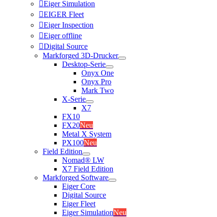
Eiger Simulation
EIGER Fleet
Eiger Inspection
Eiger offline
Digital Source
Markforged 3D-Drucker
Desktop-Serie
Onyx One
Onyx Pro
Mark Two
X-Serie
X7
FX10
FX20
Neu
Metal X System
PX100
Neu
Field Edition
Nomad® LW
X7 Field Edition
Markforged Software
Eiger Core
Digital Source
Eiger Fleet
Eiger Simulation
Neu