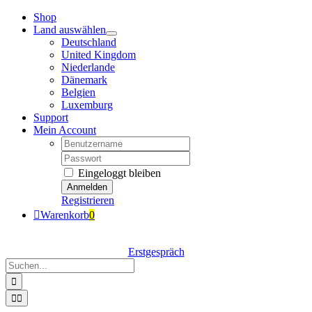
Zum
Shop
Inhalt
Land auswählen
springen
Deutschland
United Kingdom
Niederlande
Dänemark
Belgien
Luxemburg
Support
Mein Account
Nutzername:
Passwort:
Eingeloggt bleiben
Registrieren
Warenkorb
0
Erstgespräch
Suche
nach:
Navigation
umschalten