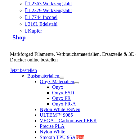
1.2363 Werkzeugstahl
1.2379 Werkzeugstahl
1.7744 Inconel
316L Edelstahl
Kupfer
Shop
Markforged Filamente, Verbrauchsmaterialien, Ersatzteile & 3D-
Drucker online bestellen
Jetzt bestellen
Basismaterialien
Onyx Materialien
Onyx
Onyx ESD
Onyx FR
Onyx FR-A
Nylon White FS
Neu
ULTEM™ 9085
VEGA – Carbonfaser PEKK
Precise PLA
Nylon White
Smooth TPU 95A
Neu