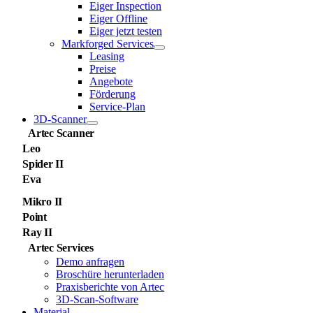
Eiger Inspection
Eiger Offline
Eiger jetzt testen
Markforged Services
Leasing
Preise
Angebote
Förderung
Service-Plan
3D-Scanner
Artec Scanner
Leo
Spider II
Eva
Mikro II
Point
Ray II
Artec Services
Demo anfragen
Broschüre herunterladen
Praxisberichte von Artec
3D-Scan-Software
Material