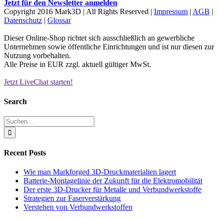
Jetzt für den Newsletter anmelden
Copyright 2016 Mark3D | All Rights Reserved |
Impressum
|
AGB
|
Datenschutz
|
Glossar
Dieser Online-Shop richtet sich ausschließlich an gewerbliche
Unternehmen sowie öffentliche Einrichtungen und ist nur diesen zur
Nutzung vorbehalten.
Alle Preise in EUR zzgl. aktuell gültiger MwSt.
Jetzt LiveChat starten!
Facebook
YouTube
Instagram
LinkedIn
X
Xing
E-
Mail
Schiebereglerbereich
Search
umschalten
Suche
nach:
Recent Posts
Wie man Markforged 3D-Druckmaterialien lagert
Batterie-Montagelinie der Zukunft für die Elektromobilität
Der erste 3D-Drucker für Metalle und Verbundwerkstoffe
Strategien zur Faserverstärkung
Verstehen von Verbundwerkstoffen