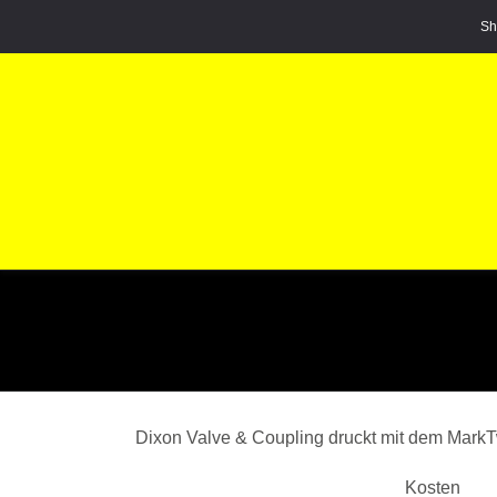
Zum
Sh
Inhalt
springen
Dixon Valve & Coupling druckt mit dem MarkTw
Kosten