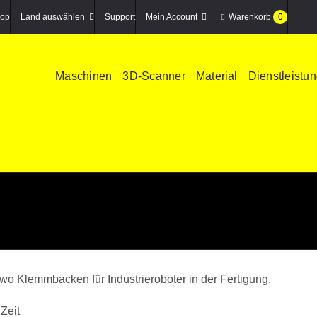
op
Land auswählen
Support
Mein Account
Warenkorb
0
Maschinen
3D-Scanner
Material
Dienstleistu
o Klemmbacken für Industrieroboter in der Fertigung.
Zeit