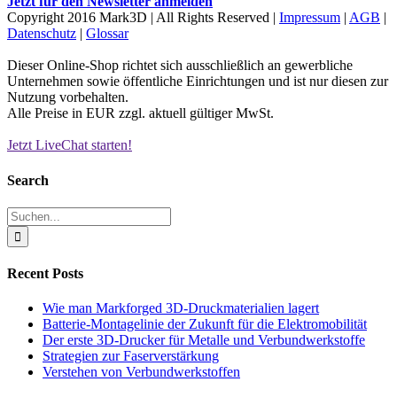
Jetzt für den Newsletter anmelden
Copyright 2016 Mark3D | All Rights Reserved |
Impressum
|
AGB
|
Datenschutz
|
Glossar
Dieser Online-Shop richtet sich ausschließlich an gewerbliche
Unternehmen sowie öffentliche Einrichtungen und ist nur diesen zur
Nutzung vorbehalten.
Alle Preise in EUR zzgl. aktuell gültiger MwSt.
Jetzt LiveChat starten!
Facebook
YouTube
Instagram
LinkedIn
X
Xing
E-
Mail
Schiebereglerbereich
Search
umschalten
Suche
nach:
Recent Posts
Wie man Markforged 3D-Druckmaterialien lagert
Batterie-Montagelinie der Zukunft für die Elektromobilität
Der erste 3D-Drucker für Metalle und Verbundwerkstoffe
Strategien zur Faserverstärkung
Verstehen von Verbundwerkstoffen