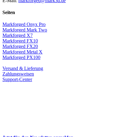
E-Mail:
markforged@mark3d.de
Seiten
Markforged Onyx Pro
Markforged Mark Two
Markforged X7
Markforged FX10
Markforged FX20
Markforged Metal X
Markforged PX100
Versand & Lieferung
Zahlungsweisen
Support-Center