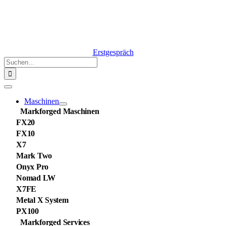
Erstgespräch
Suche
nach:
Navigation
umschalten
Maschinen
Markforged Maschinen
FX20
FX10
X7
Mark Two
Onyx Pro
Nomad LW
X7FE
Metal X System
PX100
Markforged Services