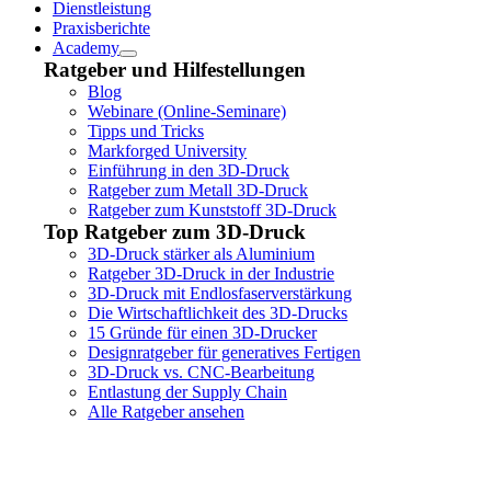
Dienstleistung
Praxisberichte
Academy
Ratgeber und Hilfestellungen
Blog
Webinare (Online-Seminare)
Tipps und Tricks
Markforged University
Einführung in den 3D-Druck
Ratgeber zum Metall 3D-Druck
Ratgeber zum Kunststoff 3D-Druck
Top Ratgeber zum 3D-Druck
3D-Druck stärker als Aluminium
Ratgeber 3D-Druck in der Industrie
3D-Druck mit Endlosfaserverstärkung
Die Wirtschaftlichkeit des 3D-Drucks
15 Gründe für einen 3D-Drucker
Designratgeber für generatives Fertigen
3D-Druck vs. CNC-Bearbeitung
Entlastung der Supply Chain
Alle Ratgeber ansehen