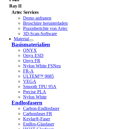
Ray II
Artec Services
Demo anfragen
Broschüre herunterladen
Praxisberichte von Artec
3D-Scan-Software
Material
Basismaterialien
ONYX
Onyx ESD
Onyx FR
Nylon White FS
Neu
FR-A
ULTEM™ 9085
VEGA
Smooth TPU 95A
Precise PLA
Nylon White
Endlosfasern
Carbon-Endlosfaser
Carbonfaser FR
Kevlar®-Faser
Endlos-Glasfaser