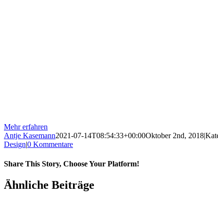
Webinar
In diesem Webinar zeigen
wir Ihnen die Möglichkeiten
zur Steigerung der
Produktionseffizienz durch
3D-Druck auf!
Mehr erfahren
Antje Kasemann
2021-07-14T08:54:33+00:00
Oktober 2nd, 2018
|
Kat
Design
|
0 Kommentare
Share This Story, Choose Your Platform!
Facebook
X
Reddit
LinkedIn
Tumblr
Pinterest
Vk
E-
Ähnliche Beiträge
Mail