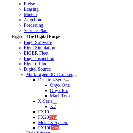
Preise
Leasing
Mieten
Angebote
Förderung
Service-Plan
Eiger – Die Digital Forge
Eiger Software
Eiger Simulation
EIGER Fleet
Eiger Inspection
Eiger offline
Digital Source
Markforged 3D-Drucker
Desktop-Serie
Onyx One
Onyx Pro
Mark Two
X-Serie
X7
FX10
FX20
Neu
Metal X System
PX100
Neu