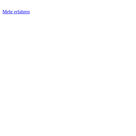
von Markforged helfen.
Mehr erfahren
Anwendungen