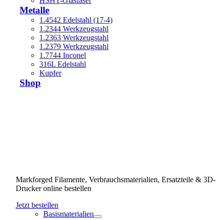
HSHT-Glasfaser
Metalle
1.4542 Edelstahl (17-4)
1.2344 Werkzeugstahl
1.2363 Werkzeugstahl
1.2379 Werkzeugstahl
1.7744 Inconel
316L Edelstahl
Kupfer
Shop
Markforged Filamente, Verbrauchsmaterialien, Ersatzteile & 3D-
Drucker online bestellen
Jetzt bestellen
Basismaterialien