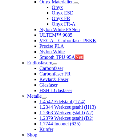
Onyx Materialien
Onyx
Onyx ESD
Onyx FR
Onyx FR-A
Nylon White FS
Neu
ULTEM™ 9085
VEGA – Carbonfaser PEKK
Precise PLA
Nylon White
Smooth TPU 95A
Neu
Endlosfasern
Carbonfaser
Carbonfaser FR
Kevlar®-Faser
Glasfaser
HSHT-Glasfaser
Metalle
1.4542 Edelstahl (17-4)
1.2344 Werkzeugstahl (H13)
1.2363 Werkzeugstahl (A2)
1.2379 Werkzeugstahl (D2)
1.7744 Inconel (625)
Kupfer
Shop