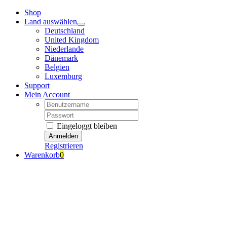
Zum
Shop
Inhalt
Land auswählen
springen
Deutschland
United Kingdom
Niederlande
Dänemark
Belgien
Luxemburg
Support
Mein Account
Nutzername:
Passwort:
Eingeloggt bleiben
Registrieren
Warenkorb
0