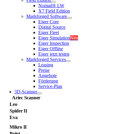
Field Edition
Nomad® LW
X7 Field Edition
Markforged Software
Eiger Core
Digital Source
Eiger Fleet
Eiger Simulation
Neu
Eiger Inspection
Eiger Offline
Eiger jetzt testen
Markforged Services
Leasing
Preise
Angebote
Förderung
Service-Plan
3D-Scanner
Artec Scanner
Leo
Spider II
Eva
Mikro II
Point